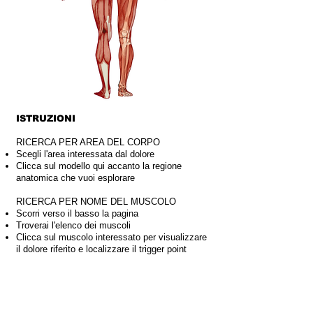
ISTRUZIONI
RICERCA PER AREA DEL CORPO
Scegli l'area interessata dal dolore
Clicca sul modello qui accanto la regione
anatomica che vuoi esplorare
RICERCA PER NOME DEL MUSCOLO
Scorri verso il basso la pagina
Troverai l'elenco dei muscoli
Clicca sul muscolo interessato per visualizzare
il dolore riferito e localizzare il trigger point
Le immagini di Trigger Point Italia® sono protette da copyright
Trigger Point Italia® ne autorizza l'uso vincolato alla citazione della fonte, in formato
originale prive di alterazioni o tagli.
L'uso delle immagini che non rispetta i criteri sopra
elencati è perseguibile e regolamentato dalle
leggi in materia del diritto d'autore. Legge n.
248 del 18 agosto 2000 (“Nuove norme di tutela del diritto d’autore”),
modificando la legge
n. 633 del 22 aprile 1941 (“Protezione del diritto d’autore e di altri diritti connessi al suo