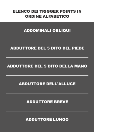
esercizio”).
E' possibile richiedere l'utilizzo gratuito delle immagini con risoluzioni più
elevate (presentazioni, tesi, congressi), previa richiesta tramite l'apposito modulo.
ELENCO DEI TRIGGER POINTS IN
ORDINE ALFABETICO
ADDOMINALI OBLIQUI
ABDUTTORE DEL 5 DITO DEL PIEDE
ABDUTTORE DEL 5 DITO DELLA MANO
ABDUTTORE DELL'ALLUCE
ADDUTTORE BREVE
ADDUTTORE LUNGO