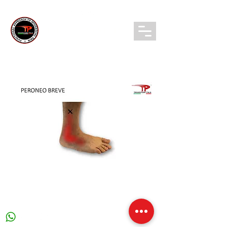
TRIGGER POINT ITALIA
Login/ Registrati
CONTATTI:
info@triggerpointitalia.com
+39 0363361981