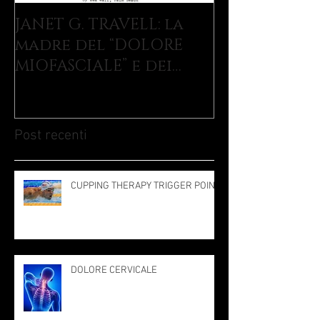
JANET G. TRAVELL: la
madre del “DOLORE
MIOFASCIALE” e dei
TRIGGER POINTS
Post recenti
CUPPING THERAPY TRIGGER POINT
DOLORE CERVICALE