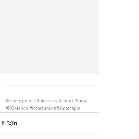
#triggerpoint
#dolore
#calciatori
#forza
#ROManca
#infortunio
#fisioterapia