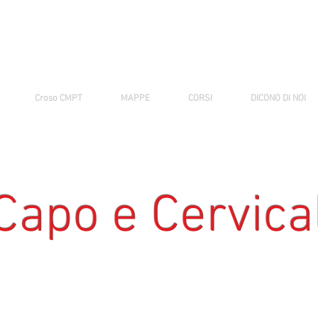
ER POINT ITALIA
Croso CMPT
MAPPE
CORSI
DICONO DI NOI
Capo e Cervica