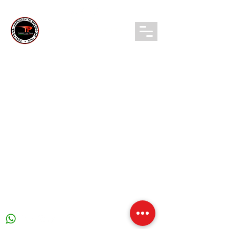
TRIGGER POINT ITALIA
Login/ Registrati
CONTATTI:
info@triggerpointitalia.com
+39 0363361981