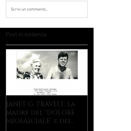
Scrivi un commento...
Post in evidenza
JANET G. TRAVELL: la
madre del “DOLORE
MIOFASCIALE” e dei
TRIGGER POINTS