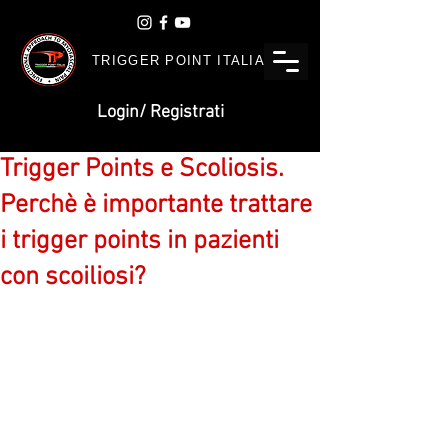
TRIGGER POINT ITALIA
Login/ Registrati
Trigger Points e Scoliosis.
Perchè è importante trattare
i trigger points in pazienti
con scoiliosi?